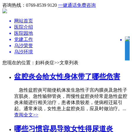
咨询热线：0769-8539 9120
一健通话
免费咨询
网站首页
医院介绍
医院园地
党建工作
乌沙荣誉
乌沙环境
您现在的位置：妇科炎症>>文章列表
盆腔炎会给女性身体带了哪些危害
急性盆腔炎可能使机体发生急性子宫内膜炎及急性子
宫肌炎、急性输卵管炎，而慢性盆腔炎经常是急性盆腔
炎未能进行相关治疗，患者体质较差，使病程迁延引
起。通常来说，女性患上盆腔炎后，应及时做治疗。...
查阅全文>>
哪些习惯容易导致女性得尿道炎