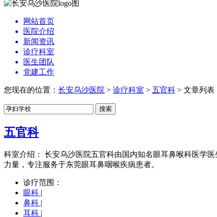
网站首页
医院介绍
新闻资讯
诊疗科室
医生团队
党建工作
您现在的位置：
长安乌沙医院
>
诊疗科室
>
五官科
> 文章列表
五官科
科室介绍：
长安乌沙医院五官科由国内知名眼耳鼻喉科医学医
力量，专注服务于东莞眼耳鼻咽喉疾病患者。
诊疗范围：
眼科
|
鼻科
|
耳科
|