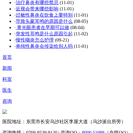
·
治疗鼻炎有哪些禁忌
(11-01)
·
近视会带来哪些影响
(11-01)
·
过敏性鼻炎在饮食上要特别
(11-01)
·
导致头蒙耳鸣的原因是什么
(08-05)
·
青光眼患者在早期可以做
(08-04)
·
突发性耳鸣是什么原因引起
(11-02)
·
慢性咽炎怎么护理
(09-21)
·
单纯性鼻炎会传染给别人吗
(11-01)
首页
新闻
科室
医生
咨询
医院地址：东莞市长安乌沙社区李屋大道（乌沙派出所旁）
咨询热线：
0769-8539 9120
| 咨询QQ：
8000 51988
（在线QQ）