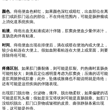
颜色
。痔疮便血色鲜红，如果颜色深红或暗红，出血部位在离
肛门或距肛门远点的部位，不在痔疮范围内，可能是肠肿瘤或
上消化道系统疾病。
粘液
。痔疮出血无粘液或浓汁伴随，肛窦炎便血少量伴浓汁，
直肠息肉伴有粘液。
时间
。痔疮便血出现在排便后，滴在或喷在便池内或大便上，
较少会粘连在大便上。假如血附着粘连在大便上或里面，则要
排除痔疮可能。
疼痛区别
。如果肛门撕裂痛，则可能是肛裂。灼热痛时直肠炎
可能性较大；刺痛且定位感明显考虑为肛窦炎；压痛的话可能
是肛周脓肿或肛瘘；此外，坠痛或胀痛也不能说明就是痔疮；
还有可能是这些疾病的伴随表现。
出现肛门脱出物，分泌物，瘙痒。脱出物柔软，如果偏硬的话
可能是肛乳头瘤；假如是呈宝塔状则可能是直肠脱垂。如肛门
没组织脱出，肛门口异物或皱褶的皮质、曲张静脉条索出现
等，这可能是外痔。